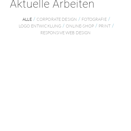
Aktuelle Arbeiten
/
/
/
ALLE
CORPORATE DESIGN
FOTOGRAFIE
/
/
/
LOGO ENTWICKLUNG
ONLINE-SHOP
PRINT
RESPONSIVE WEB DESIGN
Webseite für Dentallabor